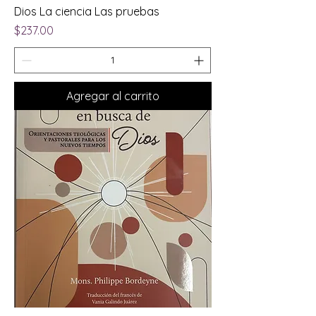
Dios La ciencia Las pruebas
Precio
$237.00
Agregar al carrito