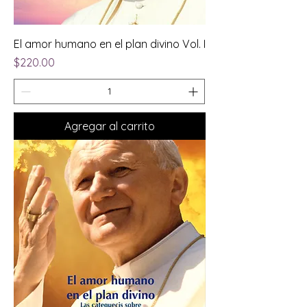
El amor humano en el plan divino Vol. I
Precio
$220.00
Agregar al carrito