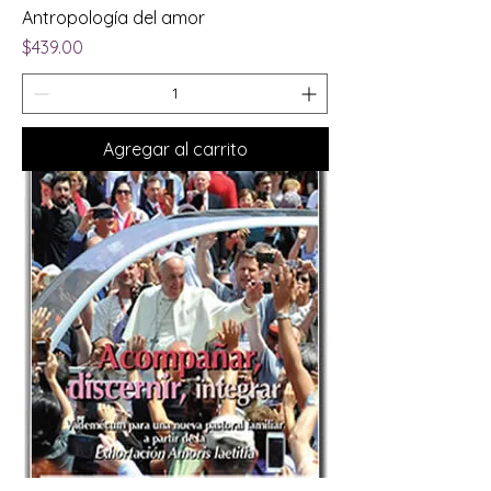
Antropología del amor
Precio
$439.00
Agregar al carrito