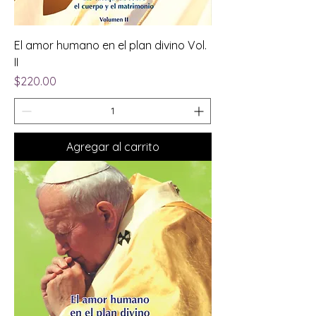
El amor humano en el plan divino Vol.
II
Precio
$220.00
Agregar al carrito