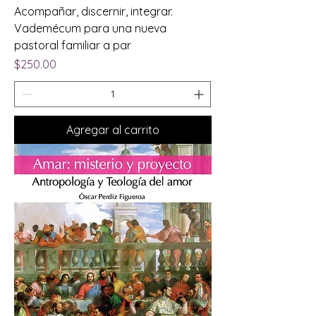
Acompañar, discernir, integrar.
Vademécum para una nueva
pastoral familiar a par
Precio
$250.00
Agregar al carrito