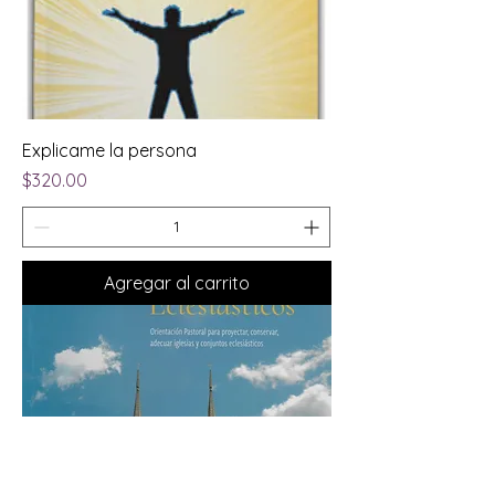
Explicame la persona
Precio
$320.00
Agregar al carrito