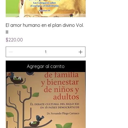
El amor humano en el plan divino Vol.
III
Precio
$220.00
Agregar al carrito